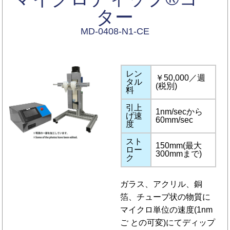
ター
MD-0408-N1-CE
レン
￥50,000／週
タル
(税別)
料
引上
1nm/secから
げ速
60mm/sec
度
スト
150mm(最大
ロー
300mmまで)
ク
ガラス、アクリル、銅
箔、チューブ状の物質に
マイクロ単位の速度(1nm
ご との可変)にてディップ