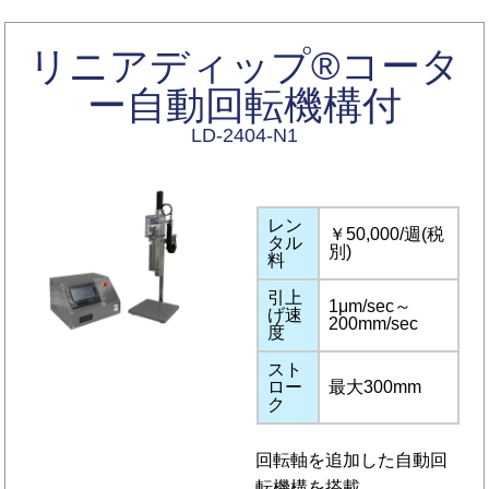
リニアディップ®コータ
ー自動回転機構付
LD-2404-N1
レン
￥50,000/週(税
タル
別)
料
引上
1μm/sec～
げ速
200mm/sec
度
スト
ロー
最大300mm
ク
回転軸を追加した自動回
転機構を搭載。