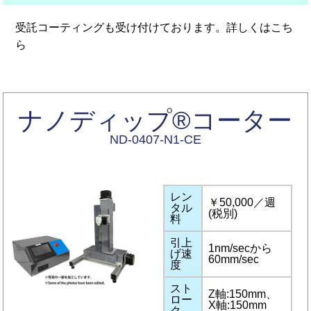
受託コーティングも受け付けております。詳しくは
こち
ら
ナノディップ®コーター
ND-0407-N1-CE
レン
￥50,000／週
タル
(税別)
料
引上
1nm/secから
げ速
60mm/sec
度
スト
Z軸:150mm、
ロー
X軸:150mm
ク