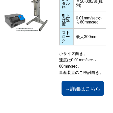
￥50,000/週(税
タル
別)
料
引上
0.01mm/secか
げ速
ら60mm/sec
度
スト
ロー
最大300mm
ク
小サイズ向き。
速度は0.01mm/sec～
60mm/sec。
量産装置のご検討向き。
→詳細はこちら