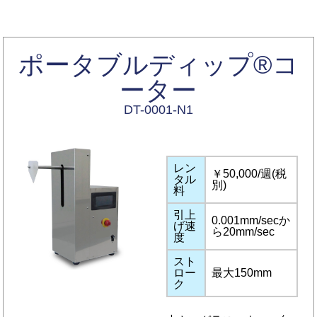
ポータブルディップ®コ
ーター
DT-0001-N1
レン
￥50,000/週(税
タル
別)
料
引上
0.001mm/secか
げ速
ら20mm/sec
度
スト
ロー
最大150mm
ク