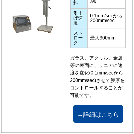
別)
料
引上
0.1mm/secから
げ速
200mm/sec
度
スト
ロー
最大300mm
ク
ガラス、アクリル、金属
等の表面に、リニアに速
度を変化(0.1mm/secから
200mm/sec)させて膜厚を
コントロールすることが
可能です。
→詳細はこちら