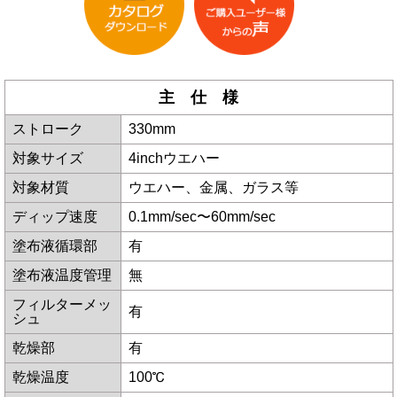
主 仕 様
ストローク
330mm
対象サイズ
4inchウエハー
対象材質
ウエハー、金属、ガラス等
ディップ速度
0.1mm/sec〜60mm/sec
塗布液循環部
有
塗布液温度管理
無
フィルターメッ
有
シュ
乾燥部
有
乾燥温度
100℃