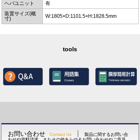
ヘパユニット
有
装置サイズ(概
W:1805×D:1101.5×H:1828.5mm
寸)
tools
お問い合わせ
Contact Us
製品に関するお問い合
わせや資料請求、またその他あらゆるお問い合わせやご意見