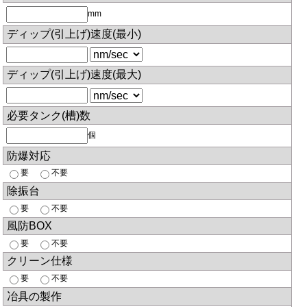
mm
ディップ(引上げ)速度(最小)
ディップ(引上げ)速度(最大)
必要タンク(槽)数
個
防爆対応
要
不要
除振台
要
不要
風防BOX
要
不要
クリーン仕様
要
不要
冶具の製作