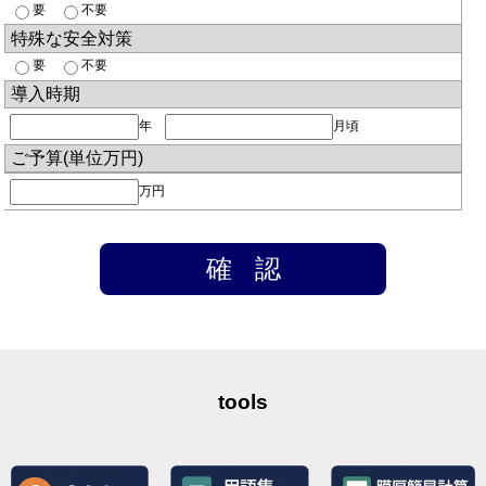
要
不要
特殊な安全対策
要
不要
導入時期
年
月頃
ご予算(単位万円)
万円
tools