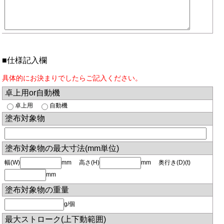
■仕様記入欄
具体的にお決まりでしたらご記入ください。
卓上用or自動機
卓上用
自動機
塗布対象物
塗布対象物の最大寸法(mm単位)
幅(W)
mm 高さ(H)
mm 奥行き(D)(t)
mm
塗布対象物の重量
g/個
最大ストローク(上下動範囲)