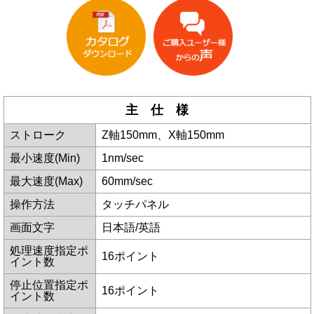
主 仕 様
ストローク
Z軸150mm、X軸150mm
最小速度(Min)
1nm/sec
最大速度(Max)
60mm/sec
操作方法
タッチパネル
画面文字
日本語/英語
処理速度指定ポ
16ポイント
イント数
停止位置指定ポ
16ポイント
イント数