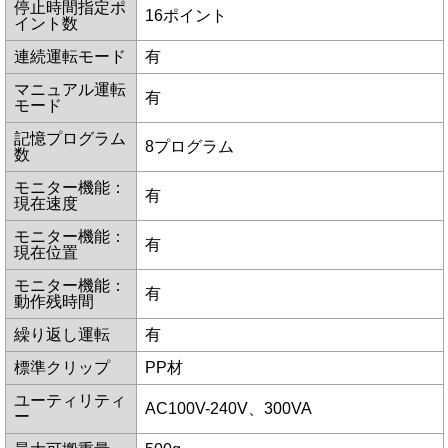
停止時間指定ポ
16ポイント
イント数
連続運転モード
有
マニュアル運転
有
モード
記憶プログラム
8プログラム
数
モニター機能：
有
現在速度
モニター機能：
有
現在位置
モニター機能：
有
動作残時間
繰り返し運転
有
標準クリップ
PP材
ユーティリティ
AC100V-240V、300VA
ー