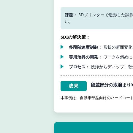
課題：
3Dプリンターで造形した試
い。
SDIの解決策：
多段階速度制御：
形状の断面変化に
専用治具の開発：
ワークを斜めに
プロセス：
洗浄からディップ、乾燥
段差部分の液溜まり
成果
本事例は、自動車部品向けのハードコート