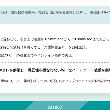
作部品（階段状の段差や、複雑な凹凸がある形状）に対し、液溜まりを
合わせて、引き上げ速度を 0.5mm/sec から 10.0mm/sec まで
保持して液切れを良くする「角度調整治具」を自社設計。
(70℃)、UV硬化までをインライン条件で再現。
やタレを解消し、意匠性を損なわない均一なハードコート被膜を実
用途において、 複雑形状ワークに対応したディップコーティング条件設計
case02