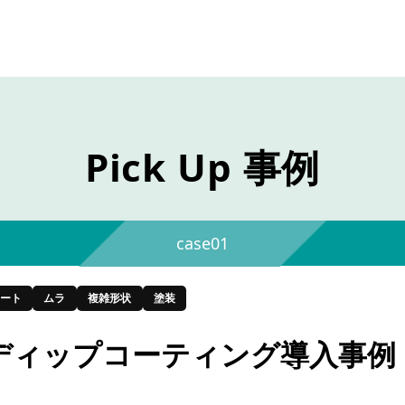
Pick Up 事例
case01
ート
ムラ
複雑形状
塗装
ディップコーティング導入事例
）