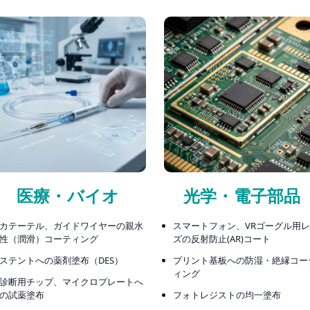
医療・バイオ
光学・電子部品
カテーテル、ガイドワイヤーの親水
スマートフォン、VRゴーグル用
性（潤滑）コーティング
ズの反射防止(AR)コート
ステントへの薬剤塗布（DES）
プリント基板への防湿・絶縁コー
ィング
診断用チップ、マイクロプレートへ
の試薬塗布
フォトレジストの均一塗布