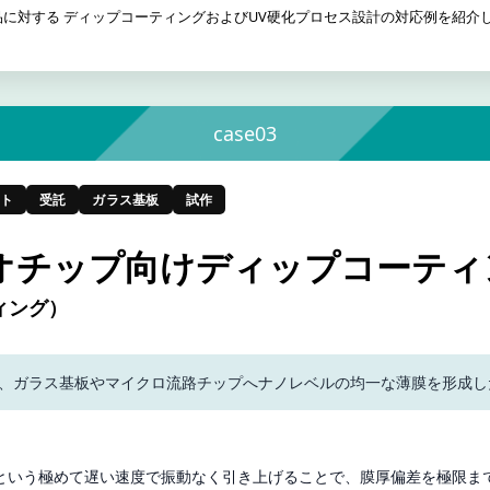
に対する ディップコーティングおよびUV硬化プロセス設計の対応例を紹介
case03
ト
受託
ガラス基板
試作
オチップ向けディップコーティ
ィング）
、ガラス基板やマイクロ流路チップへナノレベルの均一な薄膜を形成し
sec という極めて遅い速度で振動なく引き上げることで、膜厚偏差を極限ま