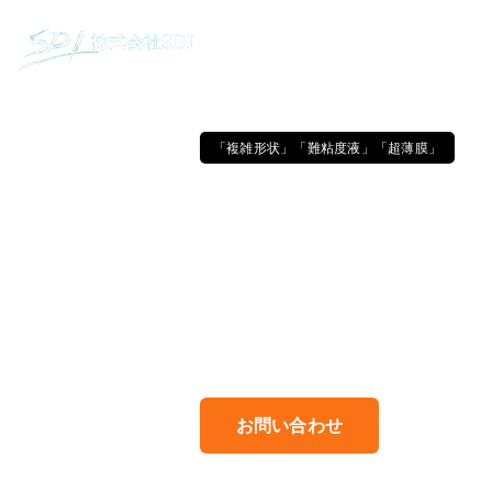
「複雑形状」「難粘度液」「超薄膜」
導入事例｜
ディップコ
他社で断られたその課題、SDI
お問い合わせ
Pick U