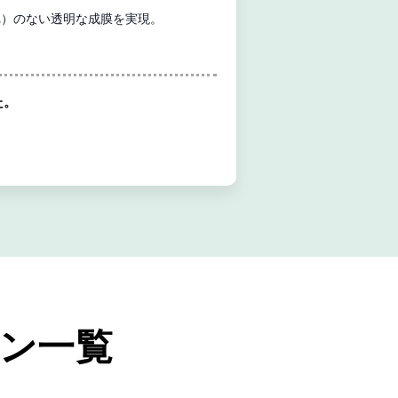
れ）のない透明な成膜を実現。
。
た。
ョン一覧