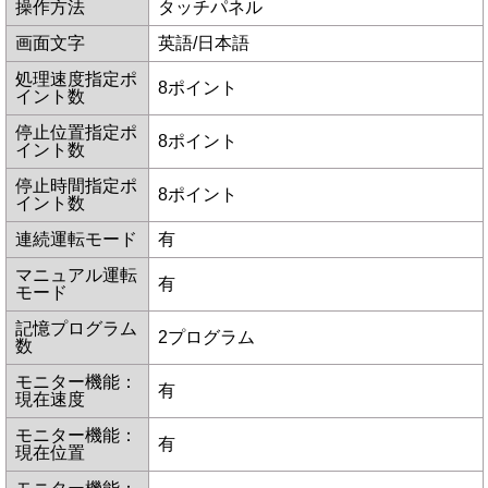
操作方法
タッチパネル
画面文字
英語/日本語
処理速度指定ポ
8ポイント
イント数
停止位置指定ポ
8ポイント
イント数
停止時間指定ポ
8ポイント
イント数
連続運転モード
有
マニュアル運転
有
モード
記憶プログラム
2プログラム
数
モニター機能：
有
現在速度
モニター機能：
有
現在位置