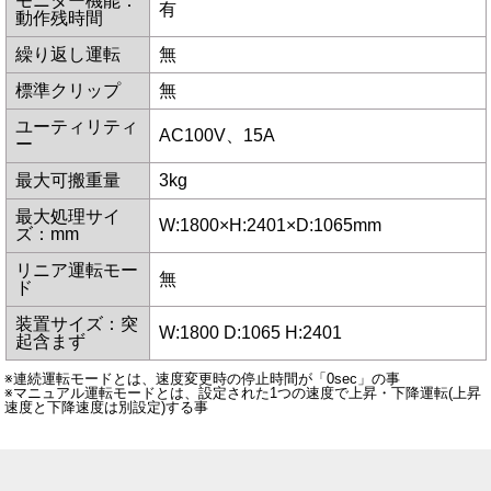
モニター機能：
有
動作残時間
繰り返し運転
無
標準クリップ
無
ユーティリティ
AC100V、15A
ー
最大可搬重量
3kg
最大処理サイ
W:1800×H:2401×D:1065mm
ズ：mm
リニア運転モー
無
ド
装置サイズ：突
W:1800 D:1065 H:2401
起含まず
※連続運転モードとは、速度変更時の停止時間が「0sec」の事
※マニュアル運転モードとは、設定された1つの速度で上昇・下降運転(上昇
速度と下降速度は別設定)する事