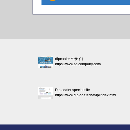
dipcoater のサイト
https://www.sdicompany.com/
Dip coater special site
https://www.dip-coater.net/lp/index.html