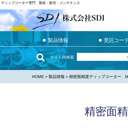
ディップコーター専門 製造・販売・メンテナンス
ディップコーター専門 製造・販売・メンテナンス
●
●
●
●
製品情報
製品情報
受託コー
受託コー
サイト内検索
HOME
>
製品情報
> 精密面精度ディップコーター MD-
精密面精