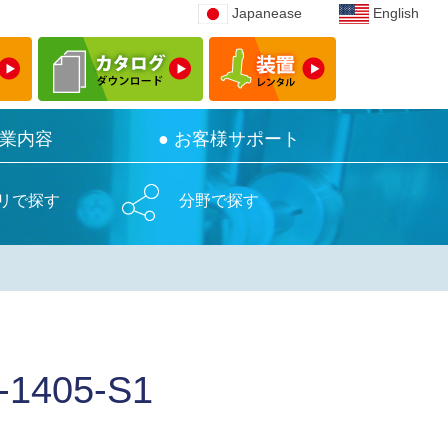
Japanease
Japanease
English
English
事業内容
事業内容
● お客様サポート
● お客様サポート
リで探す
分野で探す
05-S1