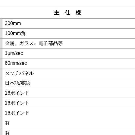
主 仕 様
300mm
100mm角
金属、ガラス、電子部品等
1μm/sec
60mm/sec
タッチパネル
日本語/英語
16ポイント
16ポイント
16ポイント
有
有