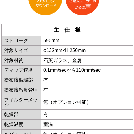
主 仕 様
ストローク
590mm
対象サイズ
φ132mm×H:250mm
対象材質
石英ガラス、金属
ディップ速度
0.1mm/secから110mm/sec
塗布液循環部
有
塗布液温度管理
有
フィルターメッ
無（オプション可能）
シュ
乾燥部
有
乾燥温度
室温