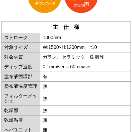
主 仕 様
ストローク
1300mm
対象サイズ
W:1500×H:1200mm、 t10
対象材質
ガラス、セラミック、樹脂等
ディップ速度
0.1mm/sec～60mm/sec
塗布液循環部
有
塗布液温度管理
無
フィルターメッ
無
シュ
乾燥部
無
乾燥温度
無
ヘパユニット
無