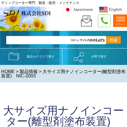
ディップコーター専門 製造・販売・メンテナンス
Japanease
English
製品カテゴリで探す
分野で探す
HOME
>
製品情報
> 大サイズ用ナノインコーター(離型剤塗布
装置) NIC-2003
大サイズ用ナノインコー
ター(離型剤塗布装置)