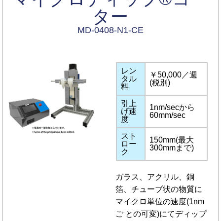
ター
MD-0408-N1-CE
レン
￥50,000／週
タル
(税別)
料
引上
1nm/secから
げ速
60mm/sec
度
スト
150mm(最大
ロー
300mmまで)
ク
ガラス、アクリル、銅
箔、チューブ状の物質に
マイクロ単位の速度(1nm
ご との可変)にてディップ