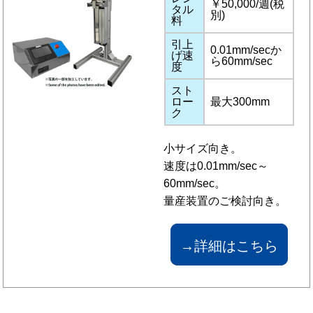
￥50,000/週(税
タル
別)
料
引上
0.01mm/secか
げ速
ら60mm/sec
度
スト
ロー
最大300mm
ク
小サイズ向き。
速度は0.01mm/sec～
60mm/sec。
量産装置のご検討向き。
→詳細はこちら