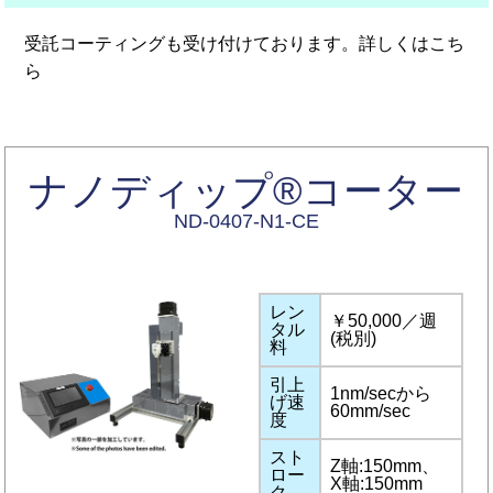
受託コーティングも受け付けております。詳しくは
こち
ら
ナノディップ®コーター
ND-0407-N1-CE
レン
￥50,000／週
タル
(税別)
料
引上
1nm/secから
げ速
60mm/sec
度
スト
Z軸:150mm、
ロー
X軸:150mm
ク