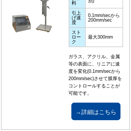
別)
料
引上
0.1mm/secから
げ速
200mm/sec
度
スト
ロー
最大300mm
ク
ガラス、アクリル、金属
等の表面に、リニアに速
度を変化(0.1mm/secから
200mm/sec)させて膜厚を
コントロールすることが
可能です。
→詳細はこちら