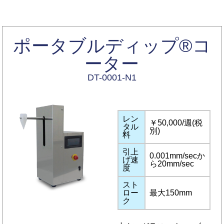
ポータブルディップ®コ
ーター
DT-0001-N1
レン
￥50,000/週(税
タル
別)
料
引上
0.001mm/secか
げ速
ら20mm/sec
度
スト
ロー
最大150mm
ク