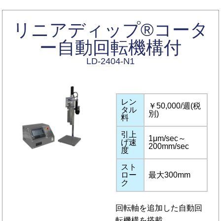
リニアディップ®コータ
ー自動回転機構付
LD-2404-N1
レン
￥50,000/週(税
タル
別)
料
引上
1μm/sec～
げ速
200mm/sec
度
スト
ロー
最大300mm
ク
回転軸を追加した自動回
転機構を搭載。