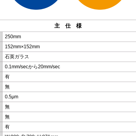
主 仕 様
250mm
152mm×152mm
石英ガラス
0.1mm/secから20mm/sec
有
無
0.5μm
無
無
有