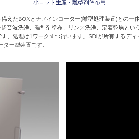
小ロット生産・離型剤塗布用
えたBOXとナノインコーター(離型処理装置)との一
英ガラスを超音波洗浄、離型剤塗布、リンス洗浄、定着乾燥と
す。処理は1ワークずつ行います。SDIが所有するディ
ーター型装置です。