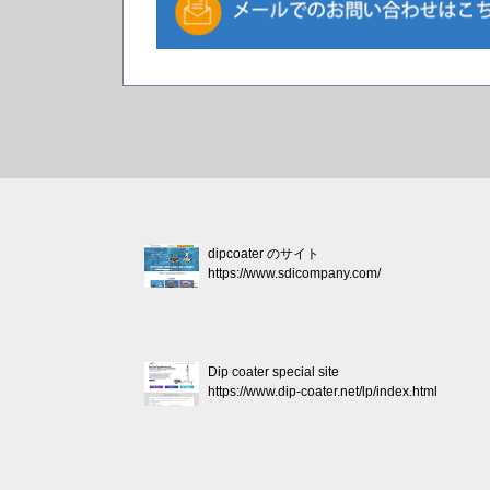
dipcoater のサイト
https://www.sdicompany.com/
Dip coater special site
https://www.dip-coater.net/lp/index.html