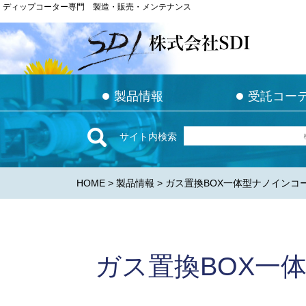
ディップコーター専門 製造・販売・メンテナンス
ディップコーター専門 製造・販売・メンテナンス
●
●
●
●
製品情報
製品情報
受託コー
受託コー
サイト内検索
HOME
>
製品情報
> ガス置換BOX一体型ナノインコータ
ガス置換BOX一体