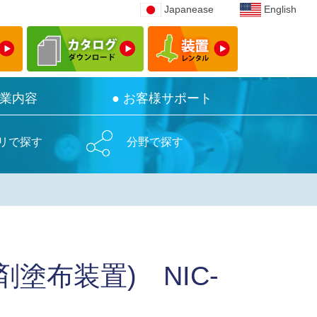
Japanease
Japanease
English
English
事業内容
事業内容
● お客様サポート
● お客様サポート
リで探す
分野で探す
塗布装置) NIC-