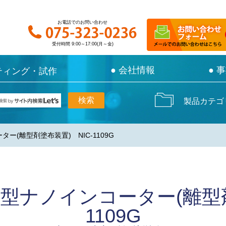
お電話でのお問い合わせ
お電話でのお問い合わせ
受付時間 9:00～17:00(月～金)
受付時間 9:00～17:00(月～金)
● 会社情報
● 会社情報
● 
● 
ティング・試作
ティング・試作
製品カテゴ
ー(離型剤塗布装置) NIC-1109G
型ナノインコーター(離型剤
1109G