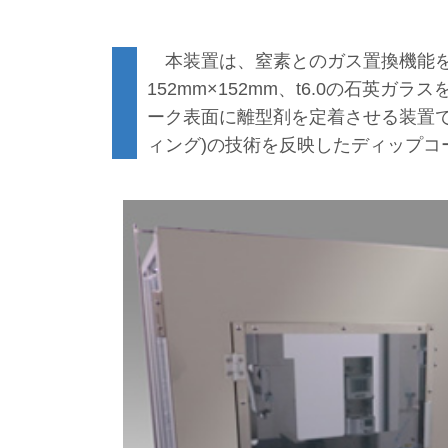
本装置は、窒素とのガス置換機能を備
152mm×152mm、t6.0の石
ーク表面に離型剤を定着させる装置で
ィング)の技術を反映したディップコ