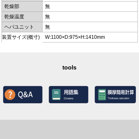
乾燥部
無
乾燥温度
無
ヘパユニット
無
装置サイズ(概寸)
W:1100×D:975×H:1410mm
tools