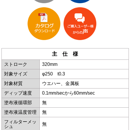
主 仕 様
ストローク
320mm
対象サイズ
φ250 t0.3
対象材質
ウエハー、金属板
ディップ速度
0.1mm/secから60mm/sec
塗布液循環部
無
塗布液温度管理
無
フィルターメッ
無
シュ