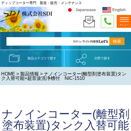
ディップコーター専門 製造・販売・メンテナンス
Japanease
English
製品カテゴリで探す
分野で探す
HOME
>
製品情報
> ナノインコーター(離型剤塗布装置)タン
ク入替可能+超音波洗浄槽付 NIC-1510
ナノインコーター(離型剤
塗布装置)タンク入替可能