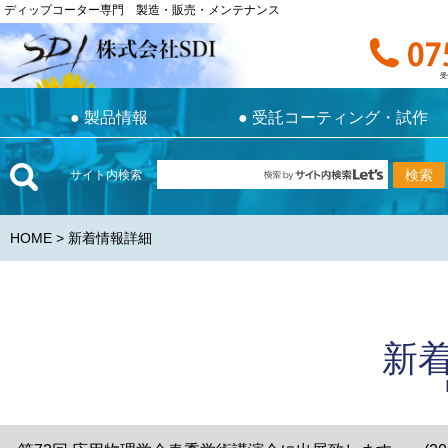
ディップコーター専門 製造・販売・メンテナンス
ディップコーター専門 製造・販売・メンテナンス
お電話で
受付時間 9:0
受
●
製品情報
●
受託コーティング・試作
●
製品情報
●
受託コーティング・試作
サイト内検索
HOME
> 新着情報詳細
新