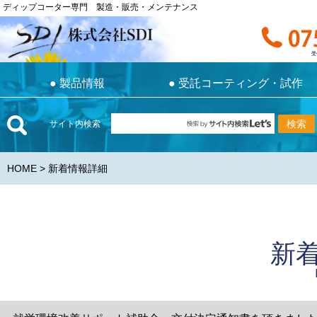
ディップコーター専門 製造・販売・メンテナンス
ディップコーター専門 製造・販売・メンテナンス
お電話で
受付時間 9:0
受
●
製品情報
●
受託コーティング・試作
●
製品情報
●
受託コーティング・試作
サイト内検索
HOME
> 新着情報詳細
新