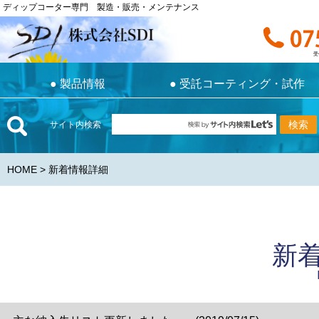
ディップコーター専門 製造・販売・メンテナンス
ディップコーター専門 製造・販売・メンテナンス
お電話で
受付時間 9:0
受
●
製品情報
●
受託コーティング・試作
●
製品情報
●
受託コーティング・試作
サイト内検索
HOME
> 新着情報詳細
新