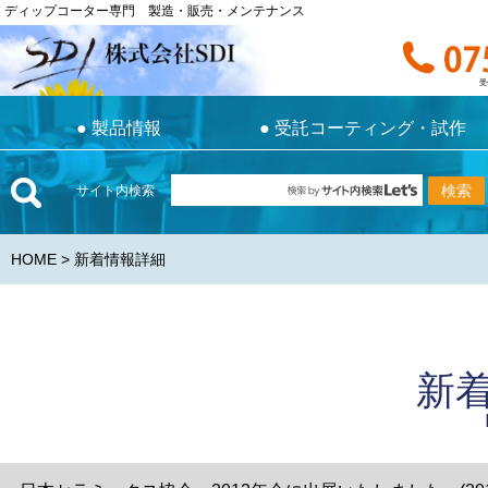
ディップコーター専門 製造・販売・メンテナンス
ディップコーター専門 製造・販売・メンテナンス
お電話で
受付時間 9:0
受
●
製品情報
●
受託コーティング・試作
●
製品情報
●
受託コーティング・試作
サイト内検索
HOME
> 新着情報詳細
新