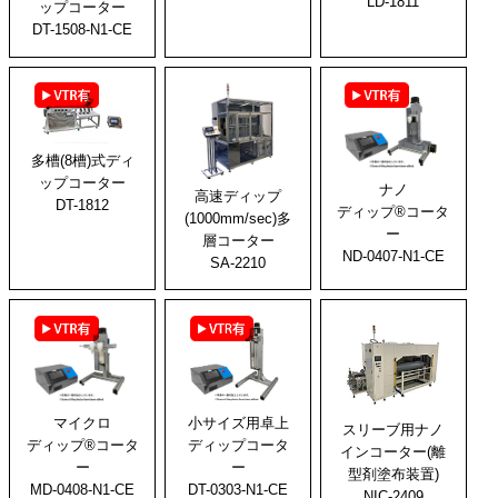
LD-1811
ップコーター
DT-1508-N1-CE
多槽(8槽)式ディ
ップコーター
ナノ
高速ディップ
DT-1812
ディップ®コータ
(1000mm/sec)多
ー
層コーター
ND-0407-N1-CE
SA-2210
マイクロ
小サイズ用卓上
スリーブ用ナノ
ディップ®コータ
ディップコータ
インコーター(離
ー
ー
型剤塗布装置)
MD-0408-N1-CE
DT-0303-N1-CE
NIC-2409