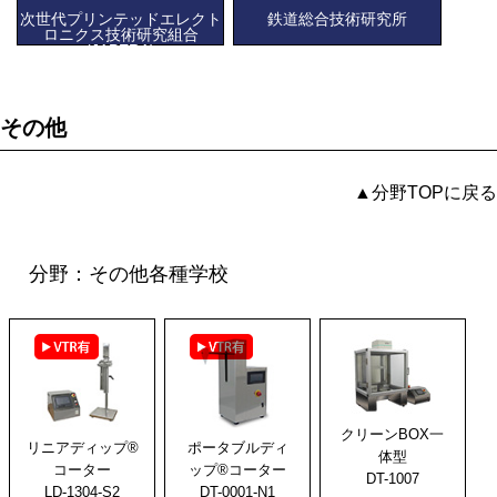
次世代プリンテッドエレクト
鉄道総合技術研究所
ロニクス技術研究組合
(JAPERA)
その他
▲分野TOPに戻る
分野：その他各種学校
クリーンBOX一
リニアディップ®
ポータブルディ
体型
コーター
ップ®コーター
DT-1007
LD-1304-S2
DT-0001-N1