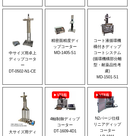
精密面精度ディ
コート液循環機
ップコーター
構付きディップ
MD-1405-S1
コートシステム
中サイズ用卓上
(循環機構部分離
ディップコータ
型・耐薬品性考
ー
慮)
DT-0502-N1-CE
MD-1501-S1
N2パージ仕様
4軸制御ディップ
リニアディップ
コーター
コーター
DT-1609-4D1
大サイズ用ディ