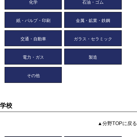
化学
石油・ゴム
紙・パルプ・印刷
金属・鉱業・鉄鋼
交通・自動車
ガラス・セラミック
電力・ガス
製造
その他
学校
▲分野TOPに戻る