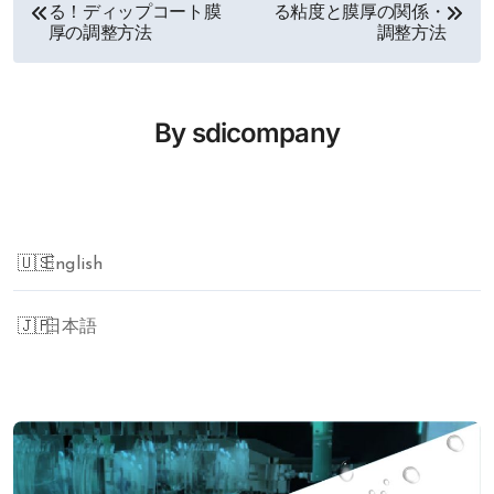
投
る！ディップコート膜
る粘度と膜厚の関係・
厚の調整方法
調整方法
稿
ナ
By
sdicompany
ビ
ゲ
English
ー
シ
日本語
ョ
ン