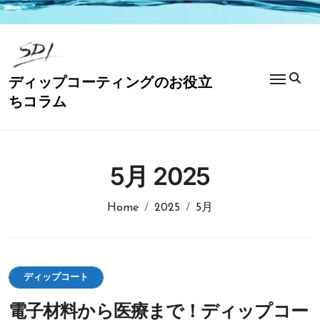
コ
ン
テ
ン
ツ
ディップコーティングのお役立
に
ちコラム
ス
キ
ッ
プ
5月 2025
Home
2025
5月
ディップコート
電子材料から医療まで！ディップコー