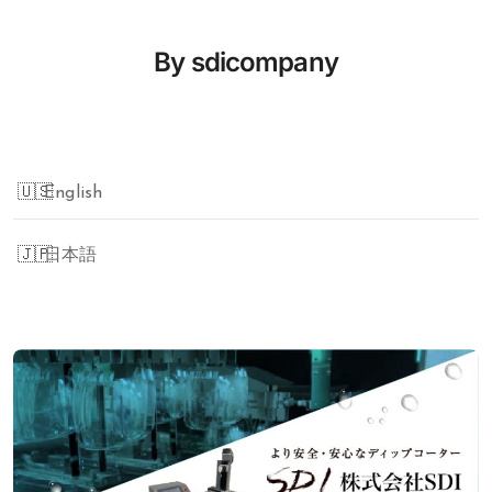
ナ
By
sdicompany
ビ
ゲ
English
ー
シ
日本語
ョ
ン