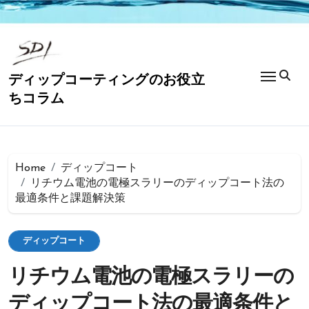
コ
ン
テ
ン
ツ
ディップコーティングのお役立
に
ちコラム
ス
キ
ッ
プ
Home
ディップコート
リチウム電池の電極スラリーのディップコート法の
最適条件と課題解決策
ディップコート
リチウム電池の電極スラリーの
ディップコート法の最適条件と