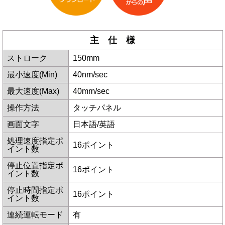
主 仕 様
ストローク
150mm
最小速度(Min)
40nm/sec
最大速度(Max)
40mm/sec
操作方法
タッチパネル
画面文字
日本語/英語
処理速度指定ポ
16ポイント
イント数
停止位置指定ポ
16ポイント
イント数
停止時間指定ポ
16ポイント
イント数
連続運転モード
有