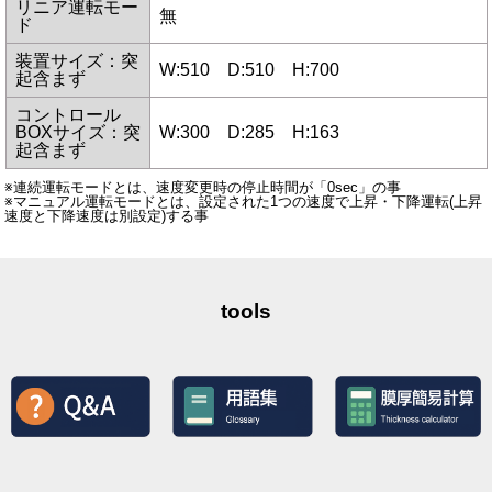
リニア運転モー
無
ド
装置サイズ：突
W:510 D:510 H:700
起含まず
コントロール
BOXサイズ：突
W:300 D:285 H:163
起含まず
※連続運転モードとは、速度変更時の停止時間が「0sec」の事
※マニュアル運転モードとは、設定された1つの速度で上昇・下降運転(上昇
速度と下降速度は別設定)する事
tools