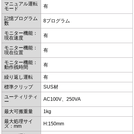
マニュアル運転
有
モード
記憶プログラム
8プログラム
数
モニター機能：
有
現在速度
モニター機能：
有
現在位置
モニター機能：
有
動作残時間
繰り返し運転
有
標準クリップ
SUS材
ユーティリティ
AC100V、250VA
ー
最大可搬重量
1kg
最大処理サイ
H:150mm
ズ：mm