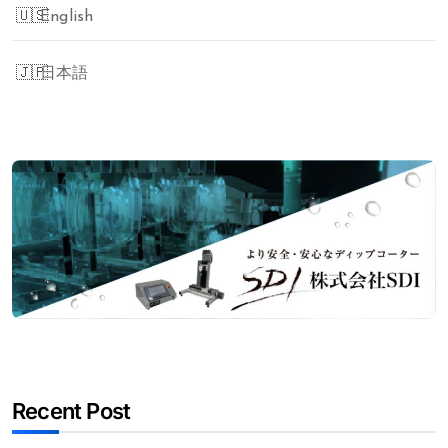
English
ー
シ
日本語
ョ
ン
Recent Post