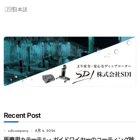
シ
日本語
ョ
ン
Recent Post
sdicompany
8月 6, 2026
医療用カテーテル・ガイドワイヤーのコーティング技