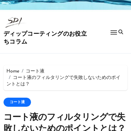
コ
ン
テ
ン
ツ
ディップコーティングのお役立
に
ちコラム
ス
キ
ッ
プ
Home
コート液
コート液のフィルタリングで失敗しないためのポイ
ントとは？
コート液
コート液のフィルタリングで失
敗しないためのポイントとは？